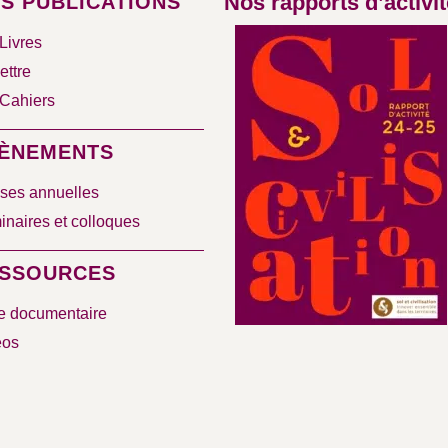
Nos rapports d’activit
S PUBLICATIONS
Livres
ettre
Cahiers
ÈNEMENTS
ses annuelles
naires et colloques
SSOURCES
e documentaire
éos