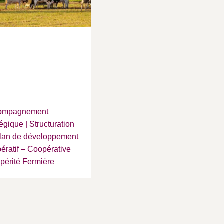
ompagnement
tégique | Structuration
lan de développement
ératif – Coopérative
périté Fermière