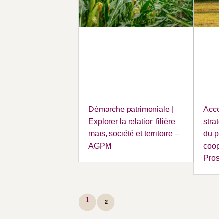
Démarche patrimoniale |
Acc
Explorer la relation filière
stra
maïs, société et territoire –
du p
AGPM
coop
Pros
1
2