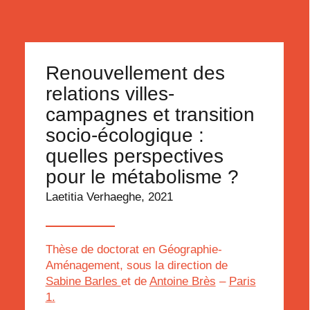
Renouvellement des
relations villes-
campagnes et transition
socio-écologique :
quelles perspectives
pour le métabolisme ?
Laetitia Verhaeghe, 2021
Thèse de doctorat en Géographie-
Aménagement, sous la direction de
Sabine Barles
et de
Antoine Brès
–
Paris
1.