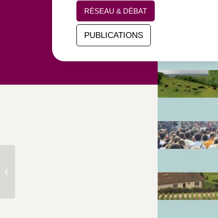
RÉSEAU & DÉBAT
PUBLICATIONS
Cahier 2 | Revenir au
territoire : un enjeu pour
le développement