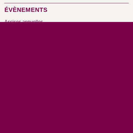
ÉVÈNEMENTS
Assises annuelles
Séminaires et colloques
RESSOURCES
Base documentaire
Vidéos
Nos rapports d’activité