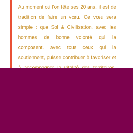
Au moment où l'on fête ses 20 ans, il est de
tradition de faire un vœu. Ce vœu sera
simple : que Sol & Civilisation, avec les
hommes de bonne volonté qui la
composent, avec tous ceux qui la
soutiennent, puisse contribuer à favoriser et
à accompagner la vitalité des territoires,
source d'équilibre de société et
d'humanisme.
Michel Ledru, président de Sol et
Civilisation
Télécharger la Lettre 49