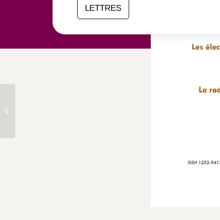
LETTRES
Séminaire | « L’Union
européenne et ses
territoires ruraux : un
héritage...