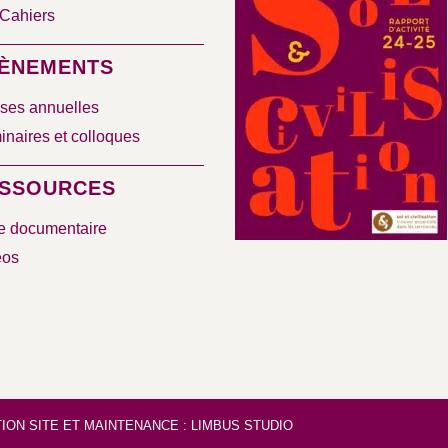
Cahiers
ÈNEMENTS
ses annuelles
naires et colloques
SSOURCES
e documentaire
éos
ION SITE
ET
MAINTENANCE
:
LIMBUS STUDIO