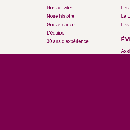
Nos activités
Les 
Notre histoire
La L
Gouvernance
Les 
L’équipe
ÉV
30 ans d’expérience
Assi
NOS MISSIONS
Sémi
Nos offres
RE
Nos interventions en cours
Interventions Archives
Bas
Vid