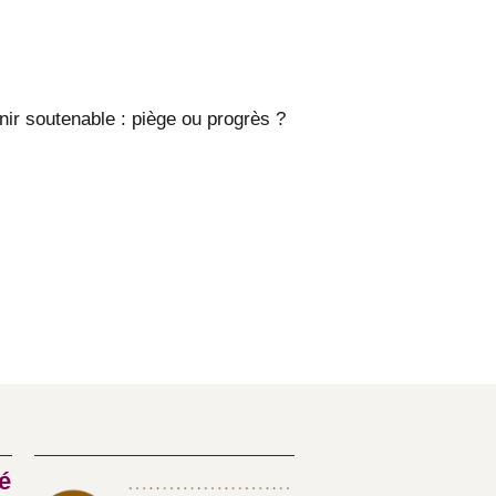
nir soutenable : piège ou progrès ?
é