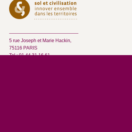
5 rue Joseph et Marie Hackin,
75116 PARIS
Tel : 01 44 31 16 61
contact@soletcivilisation.fr
Restez informé.e de
nos nouvelles
Abonnez-vous à
notre newsletter