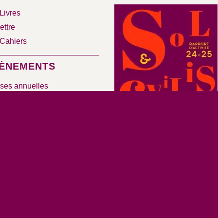
Livres
ettre
Cahiers
ÈNEMENTS
ses annuelles
naires et colloques
SSOURCES
e documentaire
éos