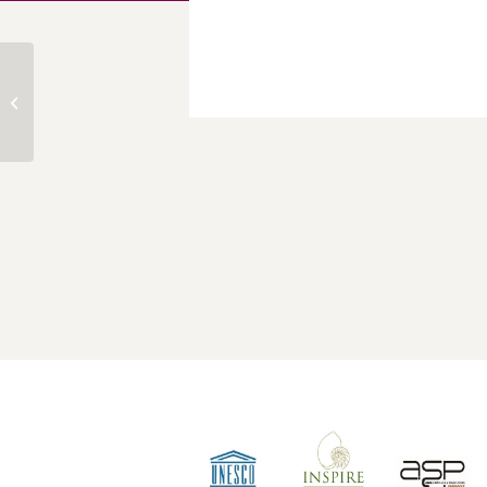
Participation | Village
des initiatives – Réseau
Rural Français