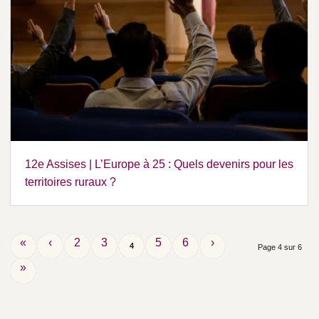
12e Assises | L’Europe à 25 : Quels devenirs pour les
territoires ruraux ?
«
‹
2
3
5
6
›
4
Page 4 sur 6
»