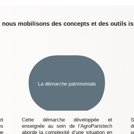
 nous mobilisons des concepts et des outils is
La démarche patrimoniale
et
Cette démarche développée et
S
es
enseignée au sein de l’AgroParistech
d
ue
aborde la complexité d’une situation en
u