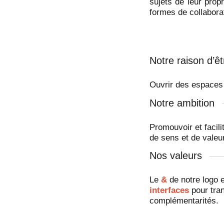
sujets de leur prop
formes de collaborat
Notre raison d’êt
Ouvrir des espace
Notre ambition
Promouvoir et facil
de sens et de valeu
Nos valeurs
Le
&
de notre logo e
interfaces
pour tran
complémentarités.