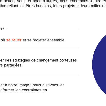
re action, seuls et avec d’autres, nous cherchons à faire 
ion reliant les êtres humains, leurs projets et leurs milieux 
re
s où
se relier
et se projeter ensemble.
iter des stratégies de changement porteuses
rs partagées.
st à notre image : nous cultivons les
sformer les contraintes en