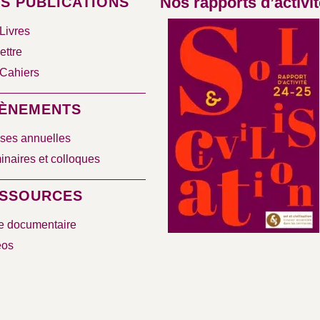
Nos rapports d’activit
S PUBLICATIONS
Livres
ettre
Cahiers
ÈNEMENTS
ses annuelles
naires et colloques
SSOURCES
e documentaire
éos