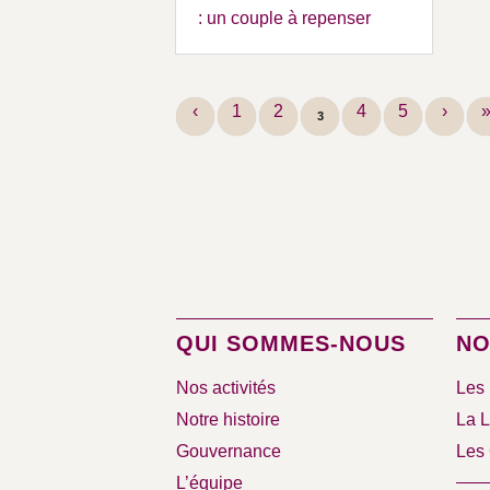
: un couple à repenser
‹
1
2
4
5
›
3
QUI SOMMES-NOUS
NO
Nos activités
Les 
Notre histoire
La L
Gouvernance
Les 
L’équipe