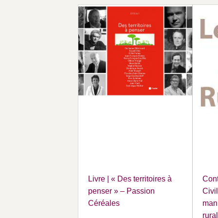
Livre | « Des territoires à
Cont
penser » – Passion
Civi
Céréales
mani
rural