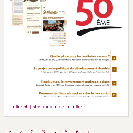
Lettre 50 | 50e numéro de la Lettre
«
‹
2
3
5
6
›