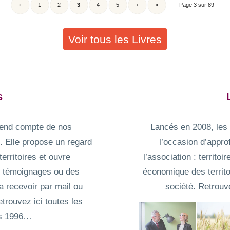
‹
1
2
3
4
5
›
»
Page 3 sur 89
Voir tous les Livres
s
 rend compte de nos
Lancés en 2008, les 
s. Elle propose un regard
l’occasion d’appro
territoires et ouvre
l’association : territ
s témoignages ou des
économique des territoir
a recevoir par mail ou
société. Retrouv
etrouvez ici toutes les
is 1996…